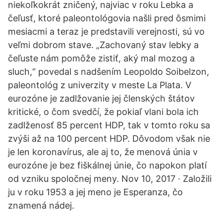
niekoľkokrát zničený, najviac v roku Lebka a
čeľusť, ktoré paleontológovia našli pred ôsmimi
mesiacmi a teraz je predstavili verejnosti, sú vo
veľmi dobrom stave. „Zachovaný stav lebky a
čeľuste nám pomôže zistiť, aký mal mozog a
sluch,“ povedal s nadšením Leopoldo Soibelzon,
paleontológ z univerzity v meste La Plata. V
eurozóne je zadlžovanie jej členských štátov
kritické, o čom svedčí, že pokiaľ vlani bola ich
zadlženosť 85 percent HDP, tak v tomto roku sa
zvýši až na 100 percent HDP. Dôvodom však nie
je len koronavírus, ale aj to, že menová únia v
eurozóne je bez fiškálnej únie, čo napokon platí
od vzniku spoločnej meny. Nov 10, 2017 · Založili
ju v roku 1953 a jej meno je Esperanza, čo
znamená nádej.