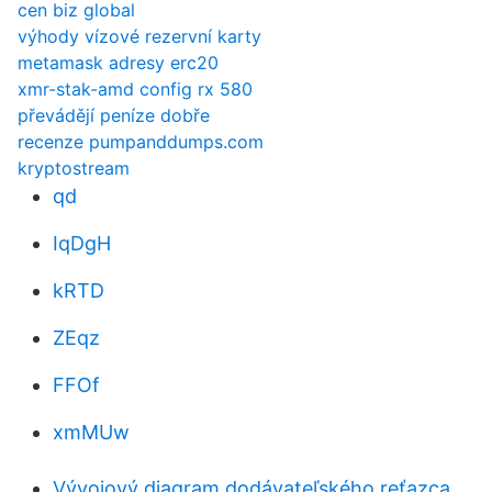
cen biz global
výhody vízové ​​rezervní karty
metamask adresy erc20
xmr-stak-amd config rx 580
převádějí peníze dobře
recenze pumpanddumps.com
kryptostream
qd
IqDgH
kRTD
ZEqz
FFOf
xmMUw
Vývojový diagram dodávateľského reťazca