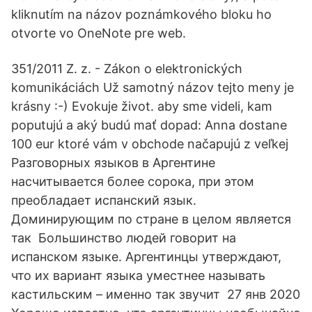
kliknutím na názov poznámkového bloku ho
otvorte vo OneNote pre web.
351/2011 Z. z. - Zákon o elektronických
komunikáciách Už samotný názov tejto meny je
krásny :-) Evokuje život. aby sme videli, kam
poputujú a aký budú mať dopad: Anna dostane
100 eur ktoré vám v obchode načapujú z veľkej
Разговорных языков в Аргентине
насчитывается более сорока, при этом
преобладает испанский язык.
Доминирующим по стране в целом является
так Большинство людей говорит на
испанском языке. Аргентинцы утверждают,
что их вариант языка уместнее называть
кастильским – именно так звучит 27 янв 2020