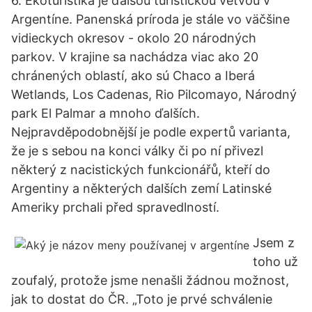
6. Ekoturistika je ďalšou turistickou vetvou v
Argentíne. Panenská príroda je stále vo väčšine
vidieckych okresov - okolo 20 národných
parkov. V krajine sa nachádza viac ako 20
chránených oblastí, ako sú Chaco a Iberá
Wetlands, Los Cadenas, Rio Pilcomayo, Národný
park El Palmar a mnoho ďalších.
Nejpravděpodobnější je podle expertů varianta,
že je s sebou na konci války či po ní přivezl
některý z nacistických funkcionářů, kteří do
Argentiny a některých dalších zemí Latinské
Ameriky prchali před spravedlností.
Jsem z
toho už
zoufalý, protože jsme nenašli žádnou možnost,
jak to dostat do ČR. „Toto je prvé schválenie