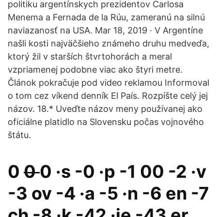
politiku argentínskych prezidentov Carlosa
Menema a Fernada de la Rúu, zameranú na silnú
naviazanosť na USA. Mar 18, 2019 · V Argentíne
našli kosti najväčšieho známeho druhu medveďa,
ktorý žil v starších štvrtohorách a meral
vzpriamenej podobne viac ako štyri metre.
Článok pokračuje pod video reklamou Informoval
o tom cez víkend denník El País. Rozpíšte celý jej
názov. 18.* Uveďte názov meny používanej ako
oficiálne platidlo na Slovensku počas vojnového
štátu.
0
0
0 ·s -0 ·p -1 00 -2 ·v
-3 ov -4 ·a -5 ·n -6 en -7
ch -8 ·k -42 ·je -43 er