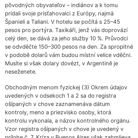
pôvodných obyvateľov – indiánov a k tomu
pridali svoje prisťahovalci z Európy, najmä
Španieli a Taliani. V hotelu se počítá s 25–45
pesos pro portýra. Taxikáři, jenž vás doprovází
celý den, se dává za jeho služby 10 %. Průvodci
se odvděčte 150–300 pesos na den. Za spropitné
v podobě dolarů vám budou místní velice vděčni.
Musíte si však dolary dovézt, v Argentině je
neseženete.
Obchodným menom fyzickej (3) Okrem údajov
uvedených v odsekoch 1 a 2 sa do registra
ošípaných v chove zaznamenáva dátum
kontroly, meno a priezvisko osoby, ktorá
kontrolu vykonala, a názov kontrolného orgánu.
Vzor registra ošípaných v chove je uvedený v
prílohe č. 7. Kríza v Buenos Aires však zahmlieva