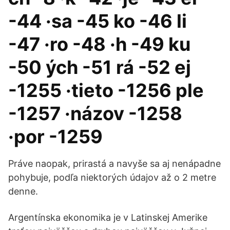
-44 ·sa -45 ko -46 li
-47 ·ro -48 ·h -49 ku
-50 ých -51 rá -52 ej
-1255 ·tieto -1256 ple
-1257 ·názov -1258
·por -1259
Práve naopak, prirastá a navyše sa aj nenápadne
pohybuje, podľa niektorých údajov až o 2 metre
denne.
Argentínska ekonomika je v Latinskej Amerike