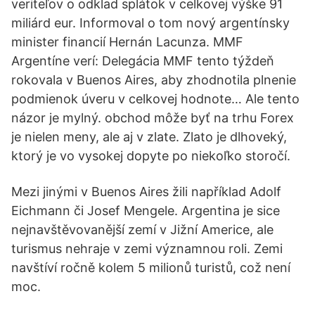
veriteľov o odklad splátok v celkovej výške 91
miliárd eur. Informoval o tom nový argentínsky
minister financií Hernán Lacunza. MMF
Argentíne verí: Delegácia MMF tento týždeň
rokovala v Buenos Aires, aby zhodnotila plnenie
podmienok úveru v celkovej hodnote… Ale tento
názor je mylný. obchod môže byť na trhu Forex
je nielen meny, ale aj v zlate. Zlato je dlhoveký,
ktorý je vo vysokej dopyte po niekoľko storočí.
Mezi jinými v Buenos Aires žili například Adolf
Eichmann či Josef Mengele. Argentina je sice
nejnavštěvovanější zemí v Jižní Americe, ale
turismus nehraje v zemi významnou roli. Zemi
navštíví ročně kolem 5 milionů turistů, což není
moc.