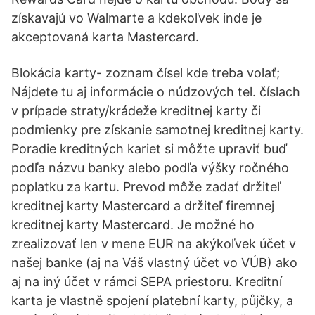
získavajú vo Walmarte a kdekoľvek inde je
akceptovaná karta Mastercard.
Blokácia karty- zoznam čísel kde treba volať;
Nájdete tu aj informácie o núdzových tel. číslach
v prípade straty/krádeže kreditnej karty či
podmienky pre získanie samotnej kreditnej karty.
Poradie kreditných kariet si môžte upraviť buď
podľa názvu banky alebo podľa výšky ročného
poplatku za kartu. Prevod môže zadať držiteľ
kreditnej karty Mastercard a držiteľ firemnej
kreditnej karty Mastercard. Je možné ho
zrealizovať len v mene EUR na akýkoľvek účet v
našej banke (aj na Váš vlastný účet vo VÚB) ako
aj na iný účet v rámci SEPA priestoru. Kreditní
karta je vlastně spojení platební karty, půjčky, a