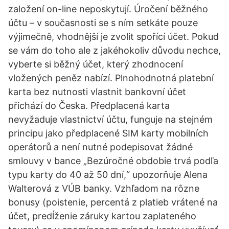
založení on-line neposkytují. Úročení běžného
účtu – v současnosti se s ním setkáte pouze
výjimečně, vhodnější je zvolit spořící účet. Pokud
se vám do toho ale z jakéhokoliv důvodu nechce,
vyberte si běžný účet, který zhodnocení
vložených peněz nabízí. Plnohodnotná platební
karta bez nutnosti vlastnit bankovní účet
přichází do Česka. Předplacená karta
nevyžaduje vlastnictví účtu, funguje na stejném
principu jako předplacené SIM karty mobilních
operátorů a není nutné podepisovat žádné
smlouvy v bance „Bezúročné obdobie trvá podľa
typu karty do 40 až 50 dní,“ upozorňuje Alena
Walterová z VÚB banky. Vzhľadom na rôzne
bonusy (poistenie, percentá z platieb vrátené na
účet, predĺženie záruky kartou zaplateného