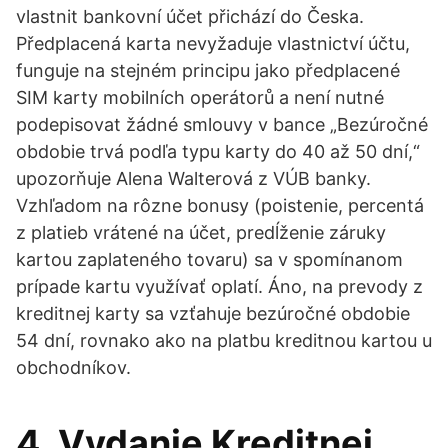
vlastnit bankovní účet přichází do Česka.
Předplacená karta nevyžaduje vlastnictví účtu,
funguje na stejném principu jako předplacené
SIM karty mobilních operátorů a není nutné
podepisovat žádné smlouvy v bance „Bezúročné
obdobie trvá podľa typu karty do 40 až 50 dní,“
upozorňuje Alena Walterová z VÚB banky.
Vzhľadom na rôzne bonusy (poistenie, percentá
z platieb vrátené na účet, predĺženie záruky
kartou zaplateného tovaru) sa v spomínanom
prípade kartu využívať oplatí. Áno, na prevody z
kreditnej karty sa vzťahuje bezúročné obdobie
54 dní, rovnako ako na platbu kreditnou kartou u
obchodníkov.
4. Vydanie Kreditnej