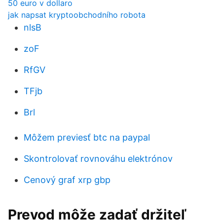
50 euro v dollaro
jak napsat kryptoobchodního robota
nlsB
zoF
RfGV
TFjb
Brl
Môžem previesť btc na paypal
Skontrolovať rovnováhu elektrónov
Cenový graf xrp gbp
Prevod môže zadať držiteľ