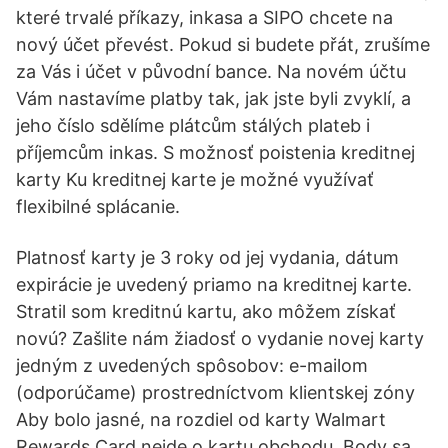
které trvalé příkazy, inkasa a SIPO chcete na
nový účet převést. Pokud si budete přát, zrušíme
za Vás i účet v původní bance. Na novém účtu
Vám nastavíme platby tak, jak jste byli zvyklí, a
jeho číslo sdělíme plátcům stálých plateb i
příjemcům inkas. S možnosť poistenia kreditnej
karty Ku kreditnej karte je možné využívať
flexibilné splácanie.
Platnosť karty je 3 roky od jej vydania, dátum
expirácie je uvedený priamo na kreditnej karte.
Stratil som kreditnú kartu, ako môžem získať
novú? Zašlite nám žiadosť o vydanie novej karty
jedným z uvedených spôsobov: e-mailom
(odporúčame) prostredníctvom klientskej zóny
Aby bolo jasné, na rozdiel od karty Walmart
Rewards Card nejde o kartu obchodu. Body sa