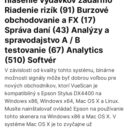
hlásenie výdavkov zadarmo
Riadenie rizík (91) Burzové
obchodovanie a FX (17)
Správa daní (43) Analýzy a
spravodajstvo A / B
testovanie (67) Analytics
(510) Softvér
V závislosti od kvality tohto systému, binárne
možnosti signály môže byť dobrou voľbou pre
nových obchodníkov, ktorí VueScan je
kompatibilný s Epson Stylus DX4400 na
Windows x86, Windows x64, Mac OS X a Linux.
Musíte nainštalovať ovládač Epson na používanie
tohto skenera na Windows x86 a Mac OS X. V
systéme Mac OS X je to zvyčajne už