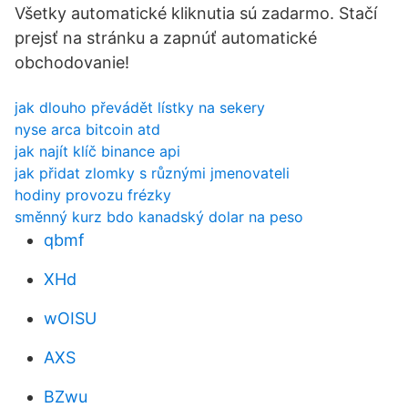
Všetky automatické kliknutia sú zadarmo. Stačí
prejsť na stránku a zapnúť automatické
obchodovanie!
jak dlouho převádět lístky na sekery
nyse arca bitcoin atd
jak najít klíč binance api
jak přidat zlomky s různými jmenovateli
hodiny provozu frézky
směnný kurz bdo kanadský dolar na peso
qbmf
XHd
wOISU
AXS
BZwu