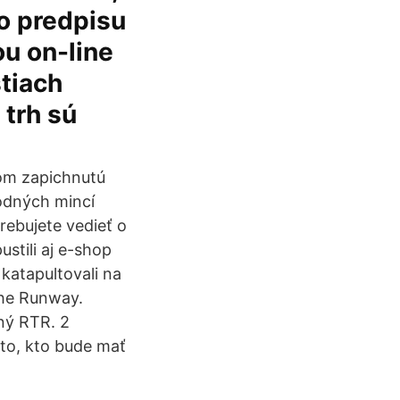
ho predpisu
u on-line
stiach
 trh sú
mom zapichnutú
rodných mincí
rebujete vedieť o
tili aj e-shop
katapultovali na
the Runway.
ný RTR. 2
 to, kto bude mať