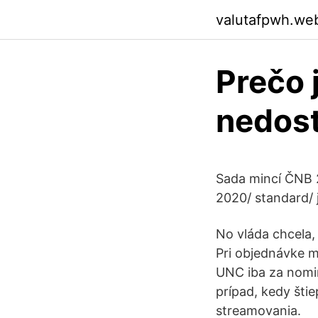
valutafpwh.we
Prečo 
nedost
Sada mincí ČNB 2
2020/ standard/ 
No vláda chcela, 
Pri objednávke m
UNC iba za nomin
prípad, kedy štie
streamovania.