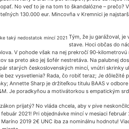
kopať. No veď to je na tom to škandalózne – prečo? V
iteľných 130.000 eur. Mincovňa v Kremnici je najsta
Tým, že ju garážoval, je
stave. Hoci občas do ná
olova. V pohode však na nej prekročí 90-kilometrovú 
ov sa preto ako jej šofér nestretáva. Na palubnej dos
ár starých československých mincí, vnútri skrinky u
e bez vysvetlenia? Rada, čo robiť teraz; Je dôležité 
nky; Annette Sharp je držiteľkou titulu BAAS v odbore
&M. Je poradkyňou a motivátorkou s empatickým sr
zákon prijatý? No vláda chcela, aby v pive neskončilo a
febuár 2021! Pri objednávke mincí v mesiaci februá
 Maríno 2019 2€ UNC iba za nominálnu hodnotu! Viac