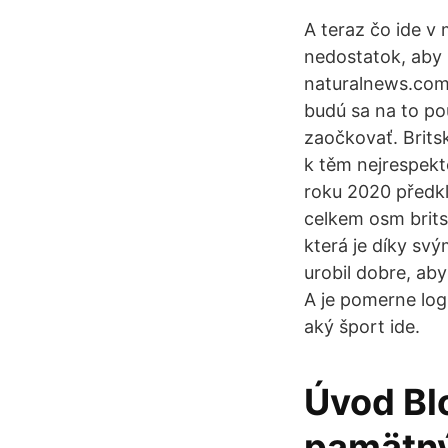
A teraz čo ide v
nedostatok, aby ľ
naturalnews.com 
budú sa na to pou
zaočkovať. Brits
k těm nejrespekt
roku 2020 předk
celkem osm brits
která je díky sv
urobil dobre, ab
A je pomerne logi
aký šport ide.
Úvod Bl
pamätný