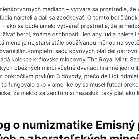
 mienkotvorných mediach – vytvára sa prostredie, že 
udia naleteli a dali sa zaočkovať. O tomto bol článok
– ako sa bude umelo vytvárať prostredie, že je nedo
žívať herci, známe osobnosti…len aby ľudia naleteli a
ká měna je nejstarší stále používanou měnou na světě
ovanějším.Kompletní sadu kovových platidel ostrovní
ládá kolekce královské mincovny The Royal Mint. Sa
kých oběžných mincí včetně dvanáctihranné jednoli
ým pokročilým prvkům 3 dôvody, prečo de Ligt odmiet
y to fungovalo ako v amerike by sa musel futbal prek
cké, že niekto za zenitom si nezaslúži taký plat ako lí
og o numizmatike Emisný 
ch a zberateľských mincí