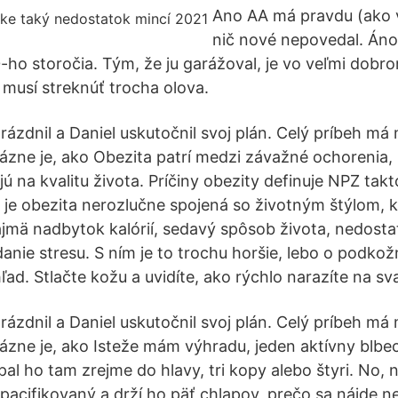
Ano AA má pravdu (ako 
nič nové nepovedal. Áno,
-ho storočia. Tým, že ju garážoval, je vo veľmi dobr
musí streknúť trocha olova.
rázdnil a Daniel uskutočnil svoj plán. Celý príbeh m
tázne je, ako Obezita patrí medzi závažné ochorenia, 
ú na kvalitu života. Príčiny obezity definuje NPZ takto
 je obezita nerozlučne spojená so životným štýlom, 
ajmä nadbytok kalórií, sedavý spôsob života, nedost
danie stresu. S ním je to trochu horšie, lebo o podkož
ľad. Stlačte kožu a uvidíte, ako rýchlo narazíte na sva
rázdnil a Daniel uskutočnil svoj plán. Celý príbeh m
tázne je, ako Isteže mám výhradu, jeden aktívny blbec
opal ho tam zrejme do hlavy, tri kopy alebo štyri. No
pacifikovaný a drží ho päť chlapov, prečo sa nájde ne