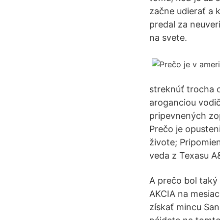
začne udierať a 
predal za neuver
na svete.
streknúť trocha 
aroganciou vodič
pripevnených zop
Prečo je opusteni
živote; Pripomie
veda z Texasu A
A prečo bol taký 
AKCIA na mesiac 
získať mincu San