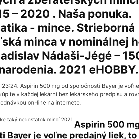
15 – 2020 . Naša ponuka.
tika - mince. Strieborná
ľská minca v nominálnej 
Ladislav Nádaši-Jégé – 15
 narodenia. 2021 eHOBBY.
:23:24. Aspirin 500 mg od spoločnosti Bayer je voľne 
úpite v každej lekárni bez lekárskeho predpisu a ro
jednávkou on-line na internete.
Aspirin 500 m
i Bayer je voľne predajný liek, t