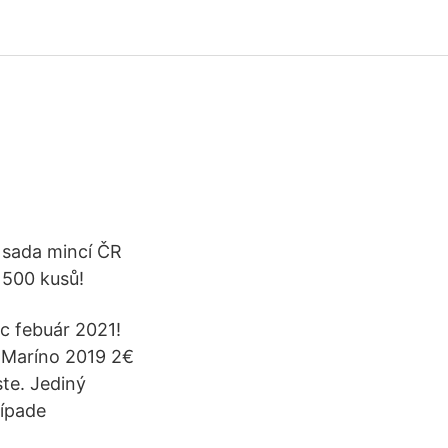
 sada mincí ČR
 500 kusů!
ac febuár 2021!
n Maríno 2019 2€
te. Jediný
rípade