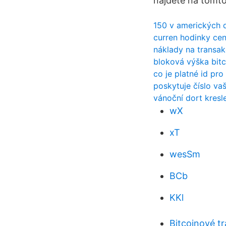
nájdete na tomto
150 v amerických 
curren hodinky cen
náklady na transak
bloková výška bitc
co je platné id pro
poskytuje číslo va
vánoční dort kresl
wX
xT
wesSm
BCb
KKl
Bitcoinové t