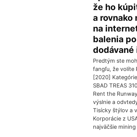
že ho kúpi
a rovnako 
na interne
balenia po
dodávané i
Predtým ste mohl
fangľu, že volíte
[2020] Kategórie
SBAD TREAS 310 M
Rent the Runway.
výslnie a odvte
Tisícky štýlov a
Korporácie z USA
najväčšie mining