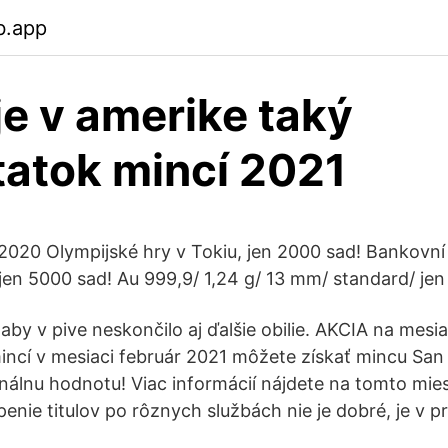
b.app
je v amerike taký
atok mincí 2021
020 Olympijské hry v Tokiu, jen 2000 sad! Bankovní
jen 5000 sad! Au 999,9/ 1,24 g/ 13 mm/ standard/ jen
aby v pive neskončilo aj ďalšie obilie. AKCIA na mesi
incí v mesiaci február 2021 môžete získať mincu Sa
álnu hodnotu! Viac informácií nájdete na tomto mies
penie titulov po rôznych službách nie je dobré, je v p