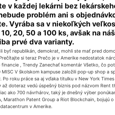
te v každej lekárni bez lekárske
nebude problém ani s objednávko
te. Vyrába sa v niekoľkých veľko
 10, 20, 50 a 100 ks, avšak na náš
ba prvé dva varianty.
i byť republikán, demokrat, mohli ste mať pred do
 Prečítajte si teraz Prečo je v Amerike nedostatok ná
 financie , Trendy Zanechať komentár Všetko, čo pot
ISC V školskom kampuse založili pop-up shop a spus
 Po roku práce sa aj vďaka titulku v New York Times 
dy až doteraz vedú úspešný biznis pod názvom Rent 
 viac ako 700 návrhárov, taký je dnešný výber ponúka
, Marathon Patent Group a Riot Blockchain, bojujú o
 datacentrum v Amerike.