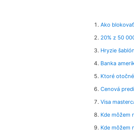
Ako blokovať
20% z 50 00
Hryzie šabló
Banka amerik
Ktoré otočné
Cenová predi
Visa masterc
Kde môžem na
Kde môžem m