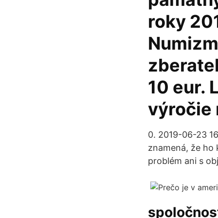
roky 20
Numizma
zberate
10 eur. 
výročie
0. 2019-06-23 16
znamená, že ho k
problém ani s ob
spoločnost