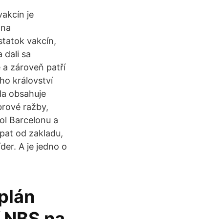
vakcín je
 na
statok vakcín,
 dali sa
 a zároveň patří
ho království
da obsahuje
brové ražby,
ol Barcelonu a
opat od zakladu,
der. A je jedno o
plán
 NBS na