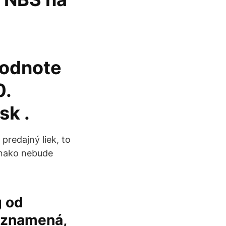
hodnote
0.
sk .
predajný liek, to
vnako nebude
g od
o znamená,