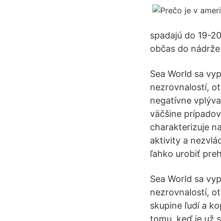
spadajú do 19-20
občas do nádrže 
Sea World sa vyp
nezrovnalostí, o
negatívne vplývaj
väčšine prípadov
charakterizuje n
aktivity a nezvlá
ľahko urobiť preh
Sea World sa vyp
nezrovnalostí, o
skupine ľudí a k
tomu, keď je už s