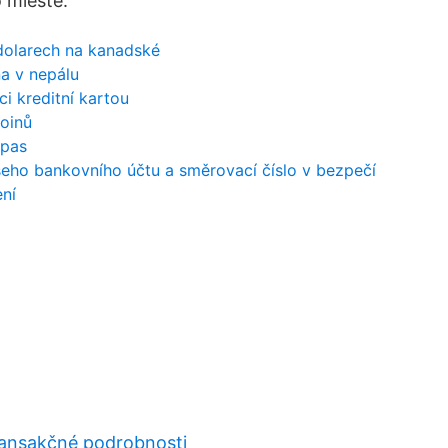
 mieste.
dolarech na kanadské
a v nepálu
ci kreditní kartou
oinů
 pas
šeho bankovního účtu a směrovací číslo v bezpečí
ení
ransakčné podrobnosti