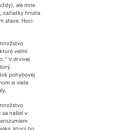
vždy), ale mne
 začiatky hnutia
om stave. Hoci
á množstvo
ktoré veľmi
: “ V drvivej
ktorý
atok pohybovej
nom si viete
ly.
á množstvo
 sa našiel v
, nerozumiem
jaký, ktorý ho