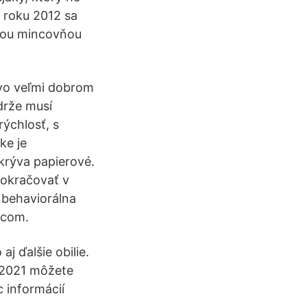
 roku 2012 sa
ršou mincovňou
 vo veľmi dobrom
drže musí
rýchlosť, s
ke je
krýva papierové.
pokračovať v
 behaviorálna
dcom.
j ďalšie obilie.
r 2021 môžete
 informácií